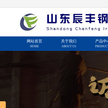
网站首页
关于我们
产品中
HOME
ABOUT US
PRODUC