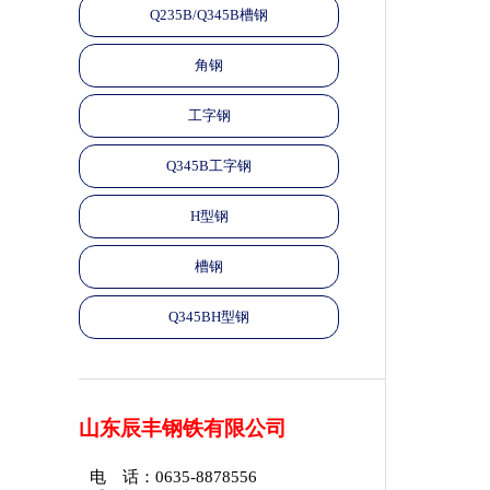
Q235B/Q345B槽钢
角钢
工字钢
Q345B工字钢
H型钢
槽钢
Q345BH型钢
山东辰丰钢铁有限公司
电 话：0635-8878556