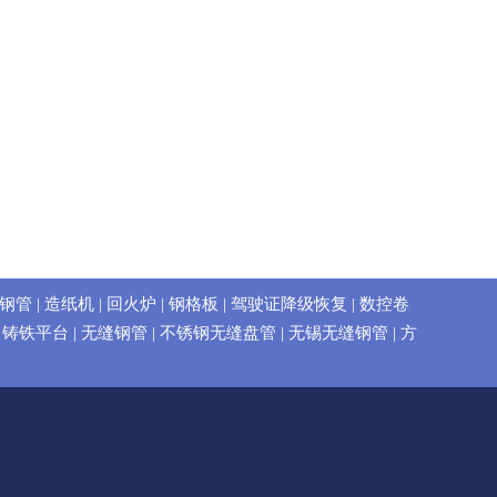
钢管
|
造纸机
|
回火炉
|
钢格板
|
驾驶证降级恢复
|
数控卷
|
铸铁平台
|
无缝钢管
|
不锈钢无缝盘管
|
无锡无缝钢管
|
方