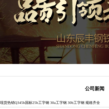
公司新闻
现货热销Q345b国标25b工字钢 30a工字钢 30b工字钢 规格齐全