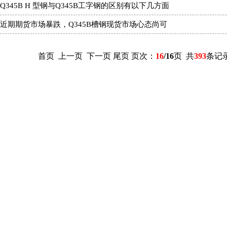
Q345B H 型钢与Q345B工字钢的区别有以下几方面
近期期货市场暴跌，Q345B槽钢现货市场心态尚可
首页
上一页
下一页 尾页 页次：
16
/16
页 共
393
条记