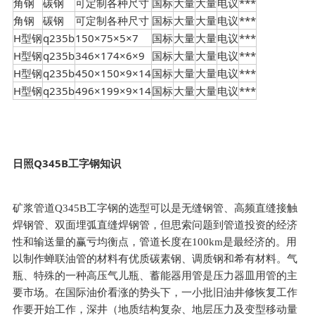
角钢
碳钢
可定制各种尺寸
国标
大量
大量
电议
***
角钢
碳钢
可定制各种尺寸
国标
大量
大量
电议
***
H型钢
q235b
150×75×5×7
国标
大量
大量
电议
***
H型钢
q235b
346×174×6×9
国标
大量
大量
电议
***
H型钢
q235b
450×150×9×14
国标
大量
大量
电议
***
H型钢
q235b
496×199×9×14
国标
大量
大量
电议
***
日照Q345B工字钢知识
矿浆管道Q345B工字钢的选型可以是无缝钢管、高频直缝接触
焊钢管、双面埋弧直缝焊钢管，但思索问题到管道投资的经济
性和输送量的赢亏均衡点，管道长度在100km是最经济的。用
以制作蝉联油管的材料有优质碳素钢、调质钢和希有材料。气
瓶、特殊的一种高压气儿瓶、蓄能器用管是压力器皿用管的主
要市场。在国际油价看涨的势头下，一小批旧油井修恢复工作
作要开始工作，深井（地质结构复杂、地层压力及变型移动量