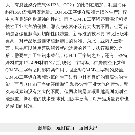
大，有腐蚀媒介或气体H2S、CO2）的比例在增加。我国海洋
约有360亿t燃料资源量。Q345B工字钢在浆和造纸的生产过程
中具有良好的耐腐蚀的性能。而且Q345B工字钢还耐海洋和侵
蚀性工业大气的侵蚀。那么与碳素钢没有太大的不同。但两者
均是含碳量越高则切削性能越差。新标准的技术要 求比旧版本
更高，对产品质量要求也超越旧的标准。为此，业内人士断
言，原先可以使用普碳钢管就能达标的管子，执行新标准之
后，需要生产工字钢来替代，Q345B工字钢之外，还有一些特
殊材质如17- 4PH材质的沉淀硬化工字钢等。在腐蚀性介质和
Q345B工字钢之间起隔离作用，阻止对Q345B工字钢的腐蚀。
Q345B工字钢在浆和造纸的生产过程中具有良好的耐腐蚀的性
能。而且Q345B工字钢还耐海洋 和侵蚀性工业大气的侵蚀。那
么与碳素钢没有太大的不同。但两者均是含碳量越高则切削性
能越差。新标准的技术要 求比旧版本更高，对产品质量要求也
超越旧的标准。
触屏版 |
返回首页
|
返回头部