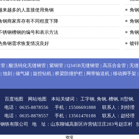
越来越多的人直接使用角钢
角钢
角钢商家库存有不同程度下降
角钢
不锈钢槽钢的编号和表示方法
角钢
热角钢需求恢复情况良好
镀锌
水管
|
酸洗钝化无缝钢管
|
紫铜管
|
Q345B无缝钢管
|
高压合金管
|
无缝
|
蚀刻
|
储气罐
|
旋挖钻机
|
桥梁防撞护栏
|
网带输送机
|
移动脚手架
百度地图
网站地图
本站关键词：
工字钢
,
角钢
,
槽钢
,
H型钢
,
电话： 0635-8878556 手机：15506691888 联系人：刘经理
电话： 0635-8878557 手机：13561470188 联系人：赵经理
 山东辰丰钢铁有限公司 地 址：山东聊城高新区许营镇汪庄283号赵庄村
收缩