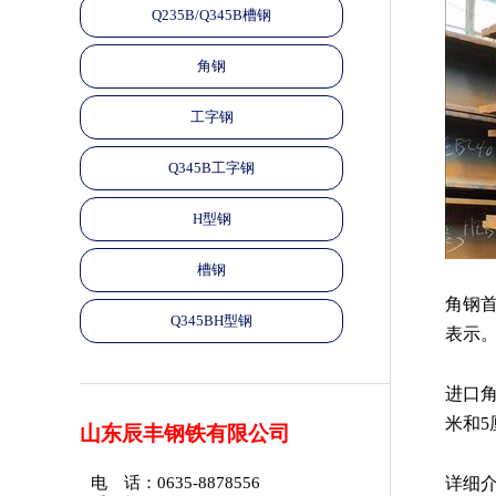
Q235B/Q345B槽钢
角钢
工字钢
Q345B工字钢
H型钢
槽钢
角钢
Q345BH型钢
表示。
进口角
米和
山东辰丰钢铁有限公司
电 话：0635-8878556
详细