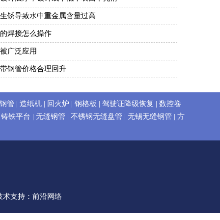
生锈导致水中重金属含量过高
的焊接怎么操作
被广泛应用
带钢管价格合理回升
钢管
|
造纸机
|
回火炉
|
钢格板
|
驾驶证降级恢复
|
数控卷
|
铸铁平台
|
无缝钢管
|
不锈钢无缝盘管
|
无锡无缝钢管
|
方
技术
支持：前沿网络