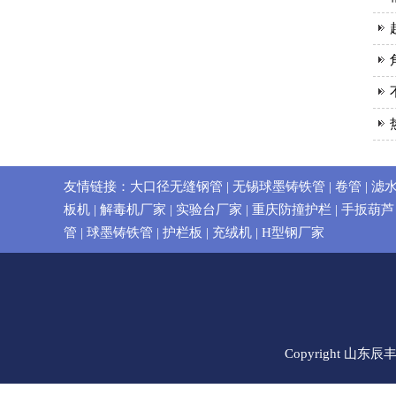
友情链接：
大口径无缝钢管
|
无锡球墨铸铁管
|
卷管
|
滤
板机
|
解毒机厂家
|
实验台厂家
|
重庆防撞护栏
|
手扳葫芦
管
|
球墨铸铁管
|
护栏板
|
充绒机
|
H型钢厂家
Copyright