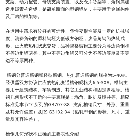
支架、动力配管、母线支架装置、以及仓库货架等，角钢属建
造用碳素构造钢，是简单断面的型钢钢材，主要用于金属构件
及厂房的框架等。
在运用中请求有较好的可焊性、塑性变形性能及一定的机械强
度。消费角钢的原料钢坯为低碳方钢坯，废品角钢为热轧成
形、正火或热轧状态交货，品种规格编辑主要分为等边角钢和
不等边角钢两类，其中不等边角钢又可分为不等边等厚及不等
边不等厚两种。
槽钢分普通槽钢和轻型槽钢。热轧普通槽钢的规格为5-40#。
经供需双方协议供应的热轧变通槽钢规格为6.5-30#。槽钢主
要用于建筑结构、车辆制造、其它工业结构和固定盘柜等。槽
钢几何形状不正确的主要表现是：塌角、腿扩及腿并等。相应
标准见本节“7”所列的GB707-88（热轧槽钢尺寸、外形、重量
及其允许偏差）及JIS G3192-94（热轧型钢的形状、尺寸、重
量及其容许差）。
槽钢几何形状不正确的主要表现介绍